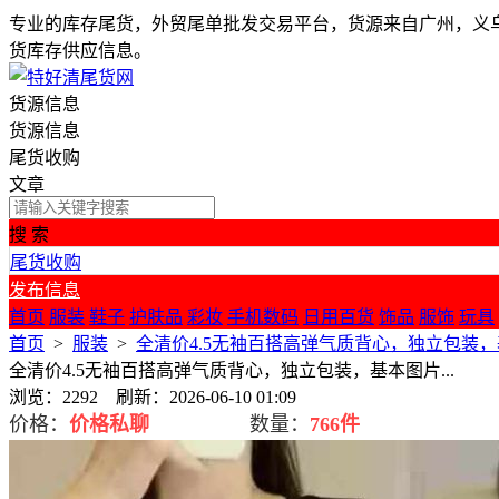
专业的库存尾货，外贸尾单批发交易平台，货源来自广州，义
货库存供应信息。
货源信息
货源信息
尾货收购
文章
搜 索
尾货收购
发布信息
首页
服装
鞋子
护肤品
彩妆
手机数码
日用百货
饰品
服饰
玩具
首页
>
服装
>
全清价4.5无袖百搭高弹气质背心，独立包装，基
全清价4.5无袖百搭高弹气质背心，独立包装，基本图片...
浏览：2292 刷新：2026-06-10 01:09
价格：
价格私聊
数量：
766件