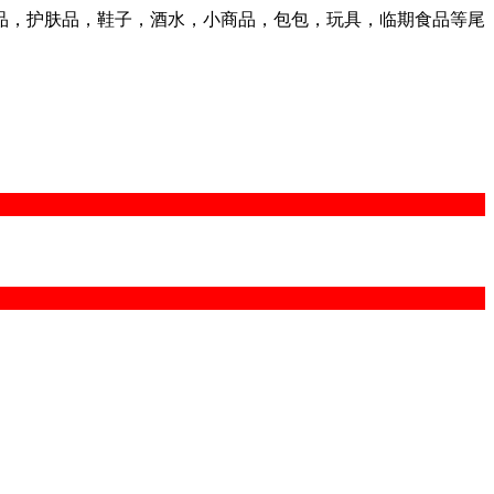
品，护肤品，鞋子，酒水，小商品，包包，玩具，临期食品等尾