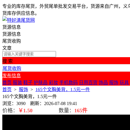
专业的库存尾货，外贸尾单批发交易平台，货源来自广州，义
货库存供应信息。
货源信息
货源信息
尾货收购
文章
搜 索
尾货收购
发布信息
首页
服装
鞋子
护肤品
彩妆
手机数码
日用百货
饰品
服饰
玩具
首页
>
服饰
>
165个文胸美背，1.5元一件
165个文胸美背，1.5元一件
浏览：3090 刷新：2026-07-08 19:41
价格：
￥
1.50
数量：
165件