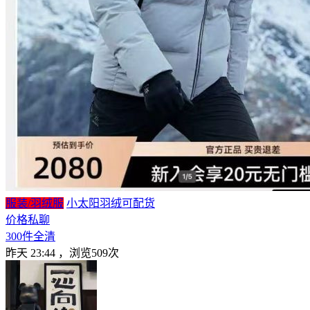
服装/羽绒服
小太阳羽绒可配货
价格私聊
300件全清
昨天 23:44
，浏览509次