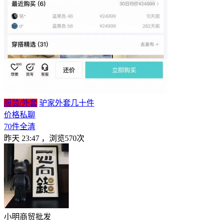
服装/外套
驴家外套几十件
价格私聊
70件全清
昨天 23:47
，浏览570次
小明商贸批发