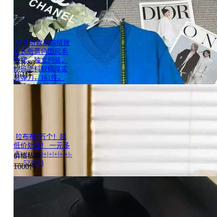
装带吊
牌|+|+|+|+|+|+|+|+|+|-
----366790
秋冬新款高端精致
中长版蓝色国风毛
衣裙，独立包装，
￥
8.80
均码面料软糯厚实
161件
有弹力，161件，
全清8.8元超低价秒
杀!|+|+|+|+|+|+|+|+|+|-
----436569
拉布布2万个！超
低价处理！ 一元多
点|+|+|+|+|+|+|+|+|+|-
价格私聊
----523093
1000件