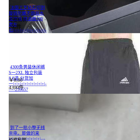
法国工艺钻石切割
旋转陀螺不倒翁水
晶玻璃 醒酒器200
价格私聊
套左
200件
右|+|+|+|+|+|+|+|+|+|-
----220883
4300条男装休闲裤
S一2XL 独立包装
8.8清 分货加
￥
8.80
一|+|+|+|+|+|+|+|+|+|-
4300件
----239657
到了一批小整无线
充电，能做的来
|+|+|+|+|+|+|+|+|+|---
价格私聊