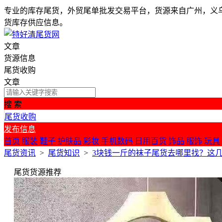
专业的库存尾货，外贸尾单批发交易平台，货源来自广州，义
货库存供应信息。
文章
货源信息
尾货收购
文章
搜 索
尾货收购
发布信息
首页
服装
鞋子
护肤品
彩妆
手机数码
日用百货
饰品
服饰
玩具
尾货资讯
>
尾货知识
>
3块钱一斤的袜子尾货去哪里找？这
尾货货源推荐