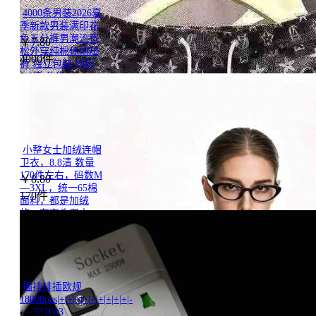
4000条男装2026夏
季新款男装满印花
色五分裤男潮流宽
￥
7.80
松外穿纯棉休闲短
4000件
裤 独立包装 均码
7.8清 分货加
一|+|+|+|+|+|+|+|+|+|-
----284392
小整女士加绒连帽
卫衣，8.8清 数量
170件左右，码数M
￥
8.80
—3XL，统一65棉
170件
面料，都是加绒
的，有套头卫衣，
有拉链卫衣，拉链
卫衣大概60件左
右，全部独立包
装。|+|+|+|+|+|+|+|+|+|-
----343320
插排排插欧规
18000pcs|+|+|+|+|+|+|+|+|+|-
----531003
价格私聊