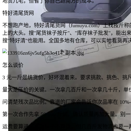
地贵几毛，但省了你自己跑南方的成本。
特好清尾货网
不想跑产地，特好清尾货网（fumuyu.com）上找按
上的大头。搜"尾货袜子按斤"、"库存袜子批发"，能出
搜"特好清"也能用。全国多地有仓库，可以实地看货再
怎么谈价
3 元一斤是统货价，好坏混着来。要求挑款、挑色、挑
量大是压价的关键。一次拿几百斤和一次拿几十斤，单
问清楚残次品比例。靠谱的厂家会告诉你次品率在 10%-
第一次合作先拿 50-100 斤试，确认质量再加大量。
运费要算进成本。袜子不算重，但几百斤发物流也要一