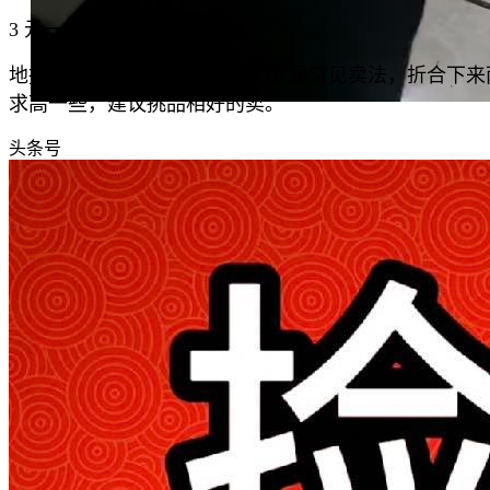
3 元一斤的袜子能卖到哪
地摊上"10 元 3 双"、"10 元 5 双"是常见
求高一些，建议挑品相好的卖。
头条号