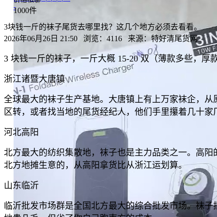
-
1000件
3块钱一斤的袜子尾货去哪里找？这几个地方必须去看看。
2026年06月26日 21:50 浏览：4116 来源：特好清尾货网
3 块钱一斤的袜子，一斤大概 15-20 双（薄款多
浙江诸暨大唐镇
全球最大的袜子生产基地。大唐镇上有上万家袜企，从原
区转，或者找当地的尾货经纪人，他们手里攥着几十家厂
河北高阳
北方最大的纺织集散地，袜子也是主力品类之一。高阳
北方地摊生意的，从高阳拿货比从浙江运划算。
山东临沂
临沂批发市场群是全国北方最大的综合批发市场。袜子