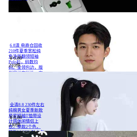
1000件
6.8清 电商仓回收
210件夏季宽松纯
色净版翻领短袖
￥
6.80
Polo衫，码数均
210件
码。全领包边，版
型宽松有弹性。有
独立包装，分货
➕0.5|+|+|+|+|+|+|+|+|+|-
----149318
全清8.8 230件左右
纯棉男女夏季新款
星星短袖T恤带设
￥
8.80
计感休闲情侣上
230件
衣，整款2个色，
码数M-2XL,独立包